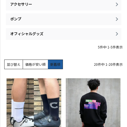
アクセサリー
ポンプ
オフィシャルグッズ
5
件中
1
-
5
件表示
並び替え
価格が安い順
新着順
20
件中
1
-
20
件表示