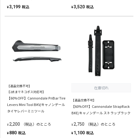
税込
税込
3,199
3,520
¥
¥
【返品交換不可】
在庫切れ
【2点までネコポス対応可】
【60％OFF】Cannondale PriBar Tire
【返品交換不可】
Levers Mini Tool BKV/キャノンデール
【60％OFF】Cannondale StrapRack
タイヤレバーミニツール
BKE/キャノンデール ストラップラック
（税込）のところ
（税込）のところ
2,200
2,750
¥
¥
税込
税込
880
1,100
¥
¥