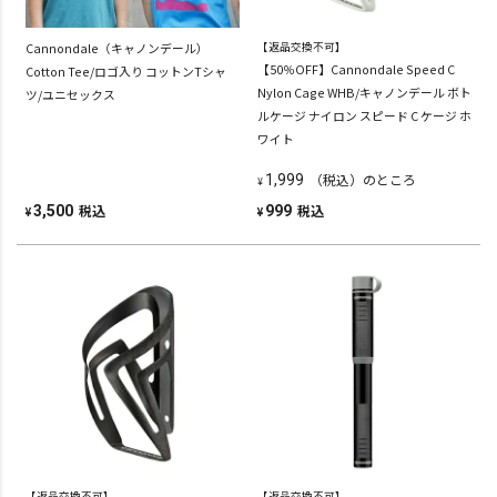
Cannondale（キャノンデール）
【返品交換不可】
【50％OFF】Cannondale Speed C
Cotton Tee/ロゴ入り コットンTシャ
Nylon Cage WHB/キャノンデール ボト
ツ/ユニセックス
ルケージ ナイロン スピード C ケージ ホ
ワイト
（税込）のところ
1,999
¥
税込
税込
3,500
999
¥
¥
【返品交換不可】
【返品交換不可】