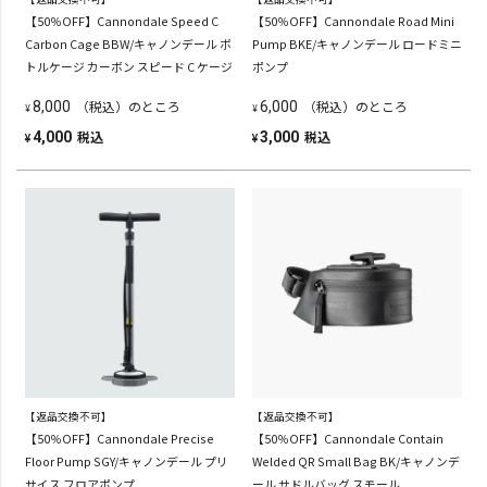
【50％OFF】Cannondale Speed C
【50％OFF】Cannondale Road Mini
Carbon Cage BBW/キャノンデール ボ
Pump BKE/キャノンデール ロードミニ
トルケージ カーボン スピード C ケージ
ポンプ
（税込）のところ
（税込）のところ
8,000
6,000
¥
¥
税込
税込
4,000
3,000
¥
¥
【返品交換不可】
【返品交換不可】
【50％OFF】Cannondale Precise
【50％OFF】Cannondale Contain
Floor Pump SGY/キャノンデール プリ
Welded QR Small Bag BK/キャノンデ
サイス フロアポンプ
ール サドルバッグ スモール