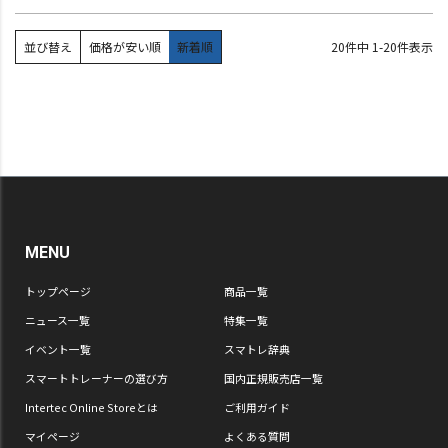
並び替え
価格が安い順
新着順
20
件中
1
-
20
件表示
MENU
トップページ
商品一覧
ニュース一覧
特集一覧
イベント一覧
スマトレ辞典
スマートトレーナーの選び方
国内正規販売店一覧
Intertec Online Storeとは
ご利用ガイド
マイページ
よくある質問