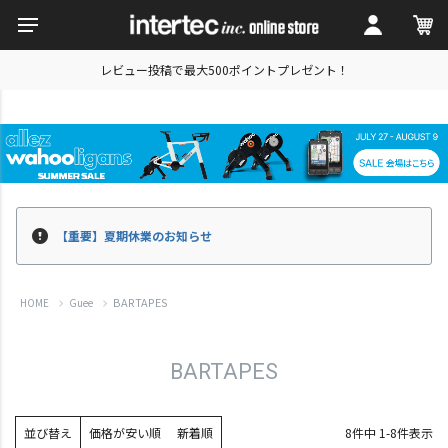
レビュー投稿で最大500ポイントプレゼント！
【重要】夏期休業のお知らせ
BARTAPES
HOME
Guee
BARTAPES
並び替え
価格が安い順
新着順
8
件中
1
-
8
件表示