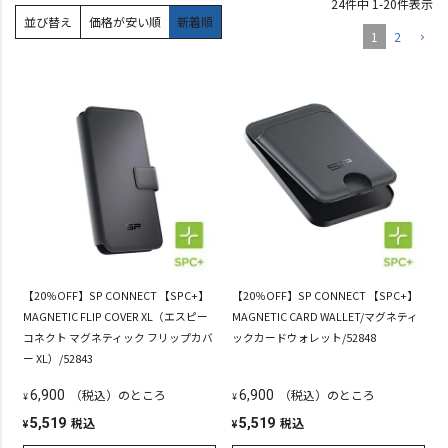
24
件中
1
-
20
件表示
並び替え
価格が安い順
新着順
1
2
【20％OFF】SP CONNECT 【SPC+】
【20％OFF】SP CONNECT 【SPC+】
MAGNETIC FLIP COVER XL（エスピー
MAGNETIC CARD WALLET/マグネティ
コネクト マグネティック フリップカバ
ックカードウォレット/52848
ー XL）/52843
（税込）のところ
（税込）のところ
6,900
6,900
¥
¥
税込
税込
5,519
5,519
¥
¥