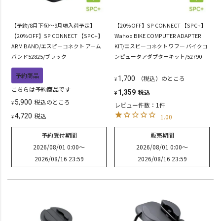
【予約/8月下旬～9月頃入荷予定】
【20％OFF】SP CONNECT 【SPC+】
【20％OFF】SP CONNECT 【SPC+】
Wahoo BIKE COMPUTER ADAPTER
ARM BAND/エスピーコネクト アーム
KIT/エスピーコネクト ワフー バイクコ
バンド52825/ブラック
ンピュータアダプターキット/52790
予約商品
（税込）のところ
1,700
¥
こちらは予約商品です
税込
1,359
¥
税込
のところ
5,900
¥
レビュー件数：1件
税込
4,720
1.00
¥
予約受付期間
販売期間
2026/08/01 0:00
〜
2026/08/01 0:00
〜
2026/08/16 23:59
2026/08/16 23:59