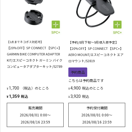
【1点までネコポス対応可】
【予約/8月下旬～9月頃入荷予定】
【20％OFF】SP CONNECT 【SPC+】
【20％OFF】SP CONNECT 【SPC+】
GARMIN BIKE COMPUTER ADAPTER
AERO MOUNT/エスピーコネクト エア
KIT/エスピーコネクト ガーミン バイク
ロマウント/52819
コンピュータアダプターキット/52789
予約商品
こちらは予約商品です
（税込）のところ
税込
のところ
1,700
4,900
¥
¥
税込
税込
1,359
3,920
¥
¥
販売期間
予約受付期間
2026/08/01 0:00
〜
2026/08/01 0:00
〜
2026/08/16 23:59
2026/08/16 23:59