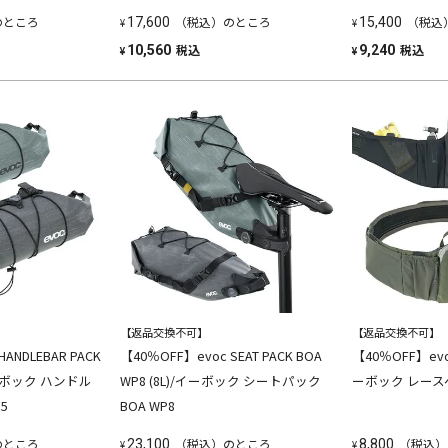
のところ
（税込）のところ
（税込
17,600
15,400
¥
¥
税込
税込
10,560
9,240
¥
¥
【返品交換不可】
【返品交換不可】
ANDLEBAR PACK
【40％OFF】evoc SEAT PACK BOA
【40％OFF】evoc 
/イーボック ハンドル
WP8 (8L)/イーボック シートパック
ーボック レース
5
BOA WP8
のところ
（税込）のところ
（税込）
23,100
8,800
¥
¥