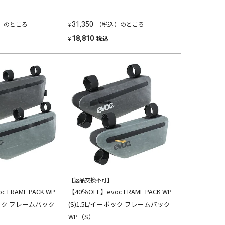
）のところ
（税込）のところ
31,350
¥
税込
18,810
¥
【返品交換不可】
 FRAME PACK WP
【40％OFF】evoc FRAME PACK WP
ーボック フレームパック
(S)1.5L/イーボック フレームパック
WP（S）