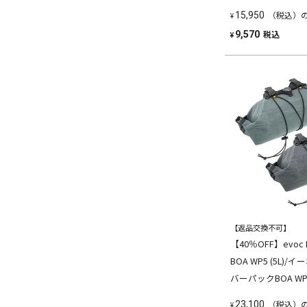
（税込）
15,950
¥
税込
9,570
¥
【返品交換不可】
【40％OFF】evoc H
BOA WP5 (5L)
バーパックBOA WP
（税込）
23,100
¥