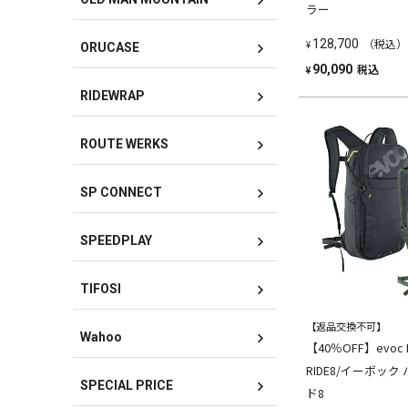
ラー
（税込）
128,700
¥
ORUCASE
税込
90,090
¥
RIDEWRAP
ROUTE WERKS
SP CONNECT
SPEEDPLAY
TIFOSI
【返品交換不可】
Wahoo
【40％OFF】evoc B
RIDE8/イーボック
SPECIAL PRICE
ド8