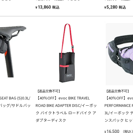
税込
税込
13,860
5,280
¥
¥
【返品交換不可】
【返品交換不可】
AT BAG (S)0.3L/
【40％OFF】evoc BIKE TRAVEL
【40％OFF】evoc
バッグ/サドルバッ
ROAD BIKE ADAPTER DISC/イーボッ
PERFORMANCE P
ク バイクトラベル ロードバイク ア
3L/イーボック
ダプターディスク
ンスパック ヒ
（税込
16,500
¥