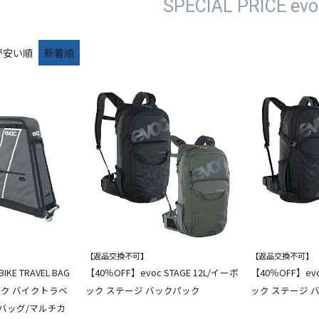
SPECIAL PRICE evo
が安い順
新着順
【返品交換不可】
【返品交換不可】
IKE TRAVEL BAG
【40％OFF】evoc STAGE 12L/イーボ
【40％OFF】evo
ボック バイクトラベ
ック ステージ バックパック
ック ステージ 
バッグ/マルチカ