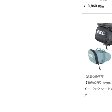
税込
13,860
¥
【返品交換不可】
【40％OFF】evoc SE
イーボック シート
グ