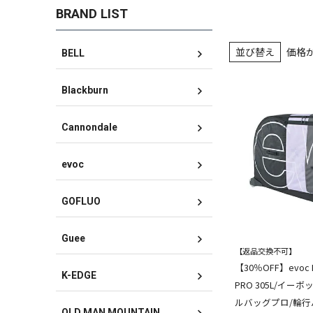
BRAND LIST
並び替え
価格
BELL
Blackburn
Cannondale
evoc
GOFLUO
Guee
【返品交換不可】
【30％OFF】evoc B
K-EDGE
PRO 305L/イー
ルバッグプロ/輪行
OLD MAN MOUNTAIN