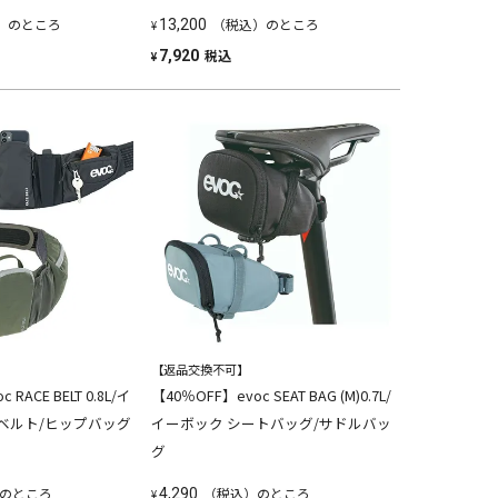
）のところ
（税込）のところ
13,200
¥
税込
7,920
¥
【返品交換不可】
RACE BELT 0.8L/イ
【40％OFF】evoc SEAT BAG (M)0.7L/
ベルト/ヒップバッグ
イーボック シートバッグ/サドルバッ
グ
のところ
（税込）のところ
4,290
¥