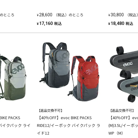
のところ
（税込）のところ
（税込
28,600
30,800
¥
¥
税込
税込
17,160
18,480
¥
¥
【返品交換不可】
【返品交換不可】
IKE PACKS
【40％OFF】evoc BIKE PACKS
【40％OFF】evoc
 バイクパック ライ
RIDE12/イーボック バイクパック ラ
(M)3.5L/イ
イド12
WP（M）