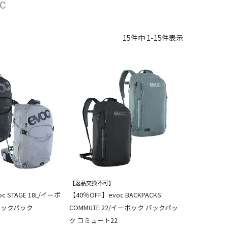
c
15
件中
1
-
15
件表示
【返品交換不可】
c STAGE 18L/イーボ
【40％OFF】evoc BACKPACKS
バックパック
COMMUTE 22/イーボック バックパッ
ク コミュート22