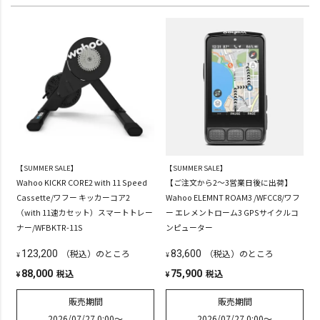
【SUMMER SALE】
【SUMMER SALE】
Wahoo KICKR CORE2 with 11 Speed
【ご注文から2～3営業日後に出荷】
Cassette/ワフー キッカーコア2
Wahoo ELEMNT ROAM3 /WFCC8/ワフ
（with 11速カセット）スマートトレー
ー エレメントローム3 GPSサイクルコ
ナー/WFBKTR-11S
ンピューター
（税込）のところ
（税込）のところ
123,200
83,600
¥
¥
税込
税込
88,000
75,900
¥
¥
販売期間
販売期間
2026/07/27 0:00
〜
2026/07/27 0:00
〜