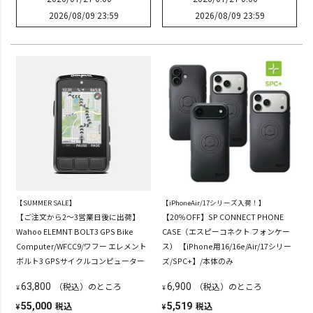
2026/08/09 23:59
2026/08/09 23:59
【SUMMER SALE】
【iPhoneAir/17シリーズ入荷！】
【ご注文から2～3営業日後に出荷】
【20％OFF】SP CONNECT PHONE
Wahoo ELEMNT BOLT3 GPS Bike
CASE（エスピーコネクト フォンケー
Computer/WFCC9/ワフー エレメント
ス） 【iPhone用16/16e/Air/17シリー
ボルト3 GPSサイクルコンピューター
ズ/SPC+】/本体のみ
（税込）のところ
（税込）のところ
63,800
6,900
¥
¥
税込
税込
55,000
5,519
¥
¥