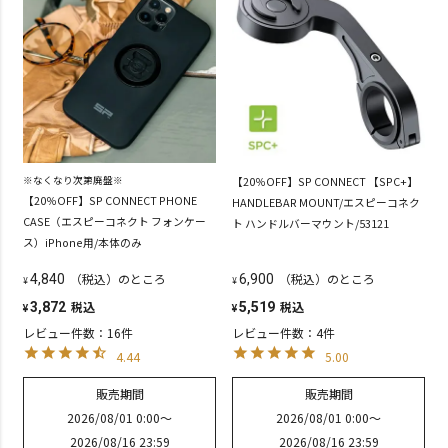
※なくなり次第廃盤※
【20％OFF】SP CONNECT 【SPC+】
【20％OFF】SP CONNECT PHONE
HANDLEBAR MOUNT/エスピーコネク
CASE（エスピーコネクト フォンケー
ト ハンドルバーマウント/53121
ス）iPhone用/本体のみ
（税込）のところ
（税込）のところ
4,840
6,900
¥
¥
税込
税込
3,872
5,519
¥
¥
レビュー件数：16件
レビュー件数：4件
4.44
5.00
販売期間
販売期間
2026/08/01 0:00
〜
2026/08/01 0:00
〜
2026/08/16 23:59
2026/08/16 23:59