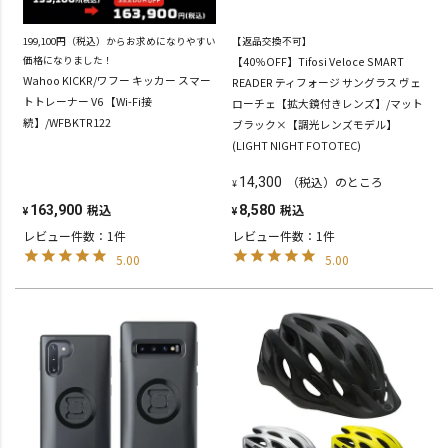
199,100円（税込）からお求めになりやすい
【返品交換不可】
価格になりました！
【40％OFF】Tifosi Veloce SMART
Wahoo KICKR/ワフー キッカー スマー
READER ティフォージ サングラス ヴェ
トトレーナー V6 【Wi-Fi接
ローチェ【拡大鏡付きレンズ】/マット
続】/WFBKTR122
ブラック×【調光レンズモデル】
(LIGHT NIGHT FOTOTEC)
（税込）のところ
14,300
¥
税込
税込
163,900
8,580
¥
¥
レビュー件数：1件
レビュー件数：1件
5.00
5.00