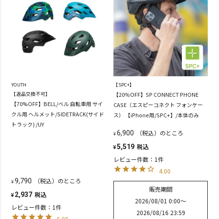
YOUTH
【SPC+】
【返品交換不可】
【20％OFF】SP CONNECT PHONE
【70%OFF】BELL/ベル 自転車用 サイ
CASE（エスピーコネクト フォンケー
クル用 ヘルメット/SIDETRACK(サイド
ス） 【iPhone用/SPC+】/本体のみ
トラック) /UY
（税込）のところ
6,900
¥
税込
5,519
¥
レビュー件数：1件
4.00
（税込）のところ
9,790
¥
販売期間
税込
2,937
¥
2026/08/01 0:00
〜
レビュー件数：1件
2026/08/16 23:59
5.00