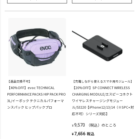
【返品交換不可】
【充電しながら使えるスマホ用モジュール】
【40％OFF】evoc TECHNICAL
【20％OFF】SP CONNECT WIRELESS
PERFORMANCE PACKS HIP PACK PRO
CHARGING MODULE/エスピーコネクト
3L/イーボック テクニカルパフォーマ
ワイヤレスチャージングモジュー
ンスパック ヒップパックプロ
ル/53220【iPhone12/13/14（※SPC+対
応不可）シリーズ対応】
（税込）のところ
9,570
¥
税込
7,656
¥