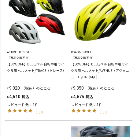
ACTIVE LIFESTYLE
ROAD&GRAVEL
【返品交換不可】
【返品交換不可】
【50%OFF】BELL/ベル 自転車用 サイ
【50%OFF】BELL/ベル 自転車用 サイ
クル用 ヘルメット/TRACE（トレース）
クル用 ヘルメット/AVENUE（アヴェニ
ュー）/UA（M/L）
（税込）のところ
（税込）のところ
9,020
9,350
¥
¥
税込
税込
4,510
4,675
¥
¥
レビュー件数：1件
レビュー件数：1件
5.00
5.00