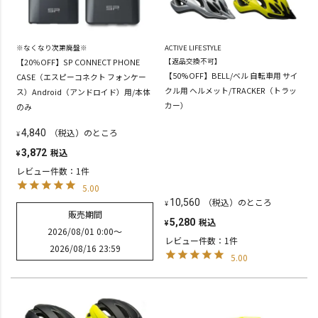
※なくなり次第廃盤※
ACTIVE LIFESTYLE
【20％OFF】SP CONNECT PHONE
【返品交換不可】
【50%OFF】BELL/ベル 自転車用 サイ
CASE（エスピーコネクト フォンケー
クル用 ヘルメット/TRACKER（トラッ
ス）Android（アンドロイド）用/本体
カー）
のみ
（税込）のところ
4,840
¥
税込
3,872
¥
レビュー件数：1件
5.00
（税込）のところ
10,560
¥
販売期間
税込
5,280
¥
2026/08/01 0:00
〜
レビュー件数：1件
2026/08/16 23:59
5.00