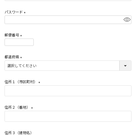
必
須
パスワード
)
(
必
郵便番号
須
)
(
必
都道府県
須
)
(
必
須
住所１（市区町村）
)
(
必
須
住所２（番地）
)
(
必
須
住所３（建物名）