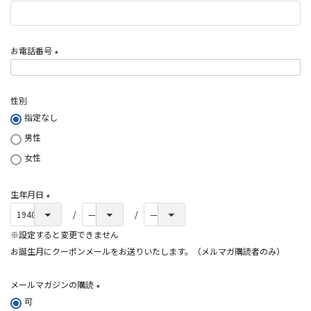
)
お電話番号
(
必
性別
須
指定なし
)
男性
女性
生年月日
(
必
※設定すると変更できません
須
お誕生月にクーポンメールをお送りいたします。（メルマガ購読者のみ）
)
メールマガジンの購読
可
(