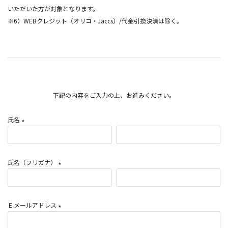
いただいた方が対象となります。
※6）WEBクレジット（オリコ・Jaccs）/代金引換決済は除く。
下記の内容をご入力の上、お進みください。
氏名
(
必
須
氏名（フリガナ）
)
(
必
須
Ｅメールアドレス
)
(