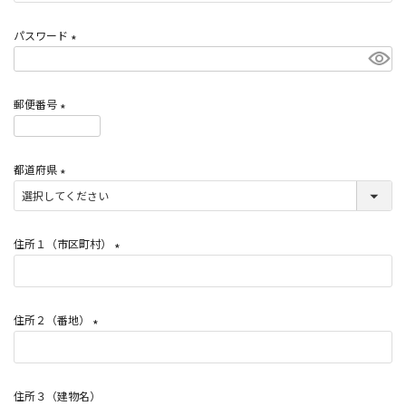
必
須
パスワード
)
(
必
郵便番号
須
)
(
必
都道府県
須
)
(
必
須
住所１（市区町村）
)
(
必
須
住所２（番地）
)
(
必
須
住所３（建物名）