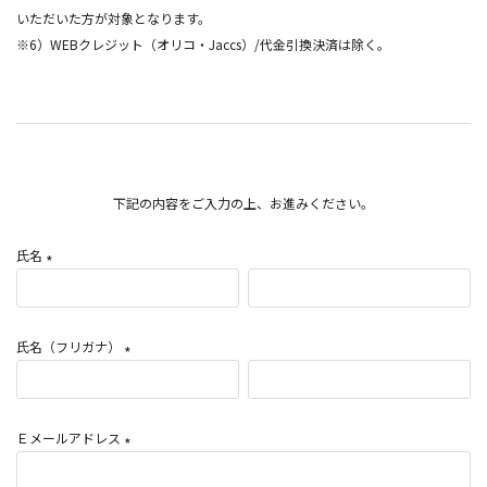
いただいた方が対象となります。
※6）WEBクレジット（オリコ・Jaccs）/代金引換決済は除く。
下記の内容をご入力の上、お進みください。
氏名
(
必
須
氏名（フリガナ）
)
(
必
須
Ｅメールアドレス
)
(