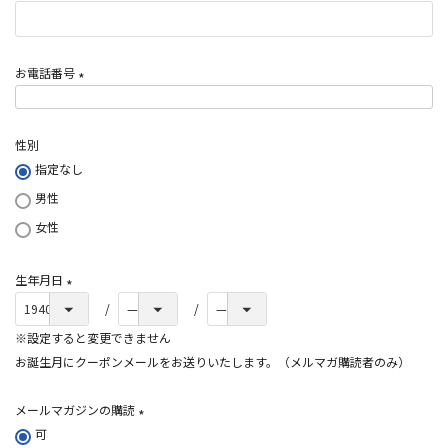
)
お電話番号
(
必
性別
須
指定なし
)
男性
女性
生年月日
(
必
※設定すると変更できません
須
お誕生月にクーポンメールをお送りいたします。（メルマガ購読者のみ）
)
メールマガジンの購読
可
(