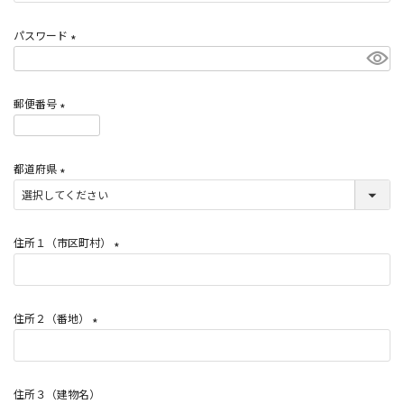
必
須
パスワード
)
(
必
郵便番号
須
)
(
必
都道府県
須
)
(
必
須
住所１（市区町村）
)
(
必
須
住所２（番地）
)
(
必
須
住所３（建物名）