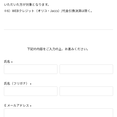
いただいた方が対象となります。
※6）WEBクレジット（オリコ・Jaccs）/代金引換決済は除く。
下記の内容をご入力の上、お進みください。
氏名
(
必
須
氏名（フリガナ）
)
(
必
須
Ｅメールアドレス
)
(