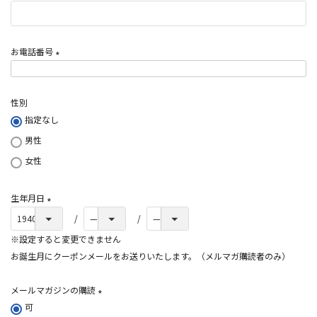
)
お電話番号
(
必
性別
須
指定なし
)
男性
女性
生年月日
(
必
※設定すると変更できません
須
お誕生月にクーポンメールをお送りいたします。（メルマガ購読者のみ）
)
メールマガジンの購読
可
(