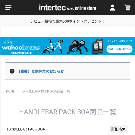
レビュー投稿で最大500ポイントプレゼント！
キーワード
価格
〜
並び順
【重要】夏期休業のお知らせ
新着順
価格が安い順
HANDLEBAR PACK BOA商品一覧
HOME
価格が高い順
レビュー順
HANDLEBAR PACK BOA商品一覧
検索
HANDLEBAR PACK BOA
詳細検索