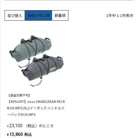
並び替え
価格が安い順
新着順
1
件中
1
-
1
件表示
【返品交換不可】
【40％OFF】evoc HANDLEBAR PACK
BOA WP5 (5L)/イーボック ハンドルバ
ーパックBOA WP5
（税込）のところ
23,100
¥
税込
13,860
¥