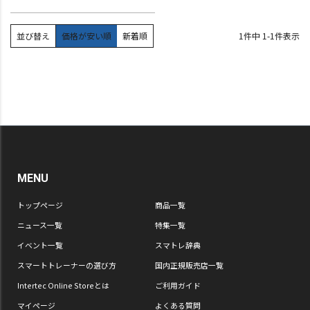
並び替え
価格が安い順
新着順
1
件中
1
-
1
件表示
MENU
トップページ
商品一覧
ニュース一覧
特集一覧
イベント一覧
スマトレ辞典
スマートトレーナーの選び方
国内正規販売店一覧
Intertec Online Storeとは
ご利用ガイド
マイページ
よくある質問