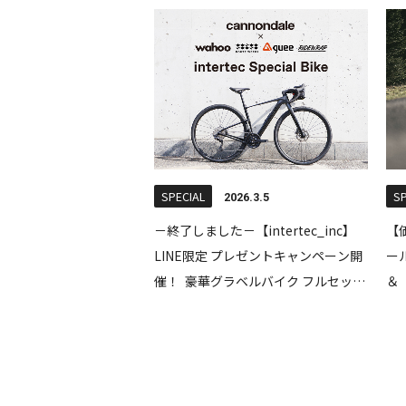
SPECIAL
SP
2026.3.5
－終了しました－【intertec_inc】
【
LINE限定 プレゼントキャンペーン開
ー
催！ 豪華グラベルバイク フルセット
＆「
を1名様にプレゼント！
3