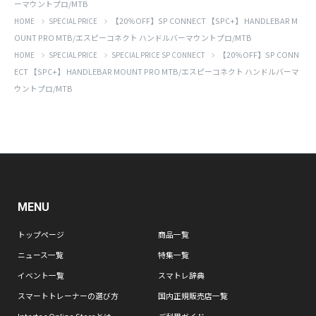
ーマウントプロ/MTB
【20％OFF】SP CONNECT 【SPC+】 HANDLEBAR M
HOME
SPECIAL PRICE
OUNT PRO MTB/エスピーコネクト ハンドルバーマウントプロ/MTB
【20％OFF】SP CONN
HOME
SPECIAL PRICE
SPECIAL PRICE SP CONNECT
ECT 【SPC+】 HANDLEBAR MOUNT PRO MTB/エスピーコネクト ハンドルバーマ
ウントプロ/MTB
MENU
トップページ
商品一覧
ニュース一覧
特集一覧
イベント一覧
スマトレ辞典
スマートトレーナーの選び方
国内正規販売店一覧
Intertec Online Storeとは
ご利用ガイド