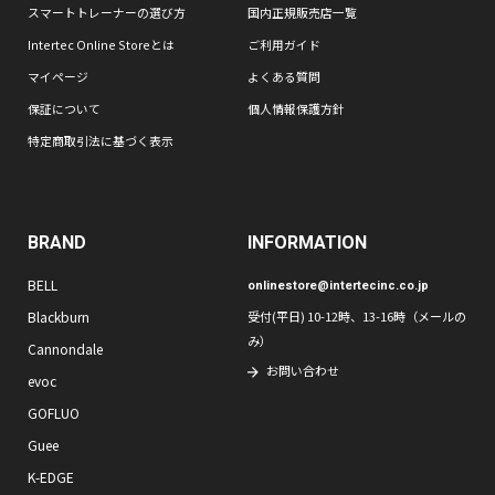
スマートトレーナーの選び方
国内正規販売店一覧
Intertec Online Storeとは
ご利用ガイド
マイページ
よくある質問
保証について
個人情報保護方針
特定商取引法に基づく表示
BRAND
INFORMATION
BELL
onlinestore@intertecinc.co.jp
Blackburn
受付(平日) 10-12時、13-16時（メールの
み）
Cannondale
お問い合わせ
evoc
GOFLUO
Guee
K-EDGE