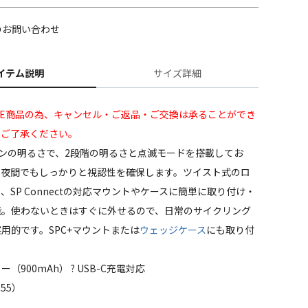
のお問い合わせ
イテム説明
サイズ詳細
LE商品の為、キャンセル・ご返品・ご交換は承ることができ
めご了承ください。
メンの明るさで、2段階の明るさと点滅モードを搭載してお
や夜間でもしっかりと視認性を確保します。ツイスト式のロ
、SP Connectの対応マウントやケースに簡単に取り付け・
能。使わないときはすぐに外せるので、日常のサイクリング
用的です。SPC+マウントまたは
ウェッジケース
にも取り付
（900mAh） ? USB-C充電対応
55）