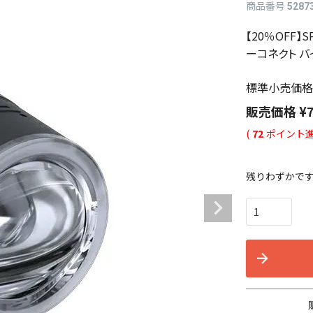
商品番号
5287
【20％OFF】SP
ーコネクト バイ
標準小売価格
販売価格
¥
(
72
ポイント進
残りわずかで