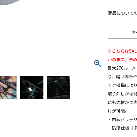
商品について
ア
※こちらはSA
かねます。予
最大270ルー
り、暗い場所
ック機構により
取り外しが可
にも柔軟かつ実
けが可能。
・内蔵バッテリー
・防滴仕様（IP