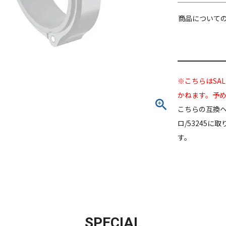
商品について
※こちらはSA
かねます。予
こちらの互換ヘ
ロ/53245
す。
SPECIAL