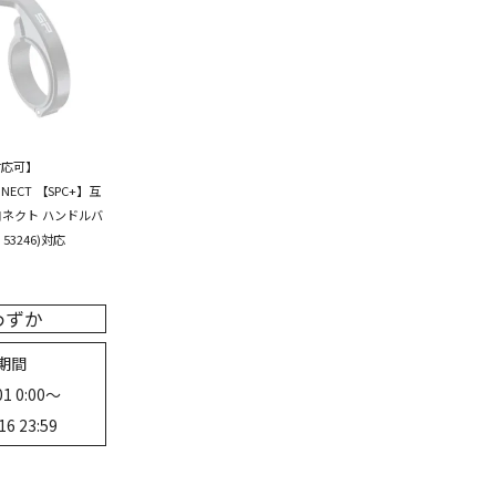
対応可】
NNECT 【SPC+】互
コネクト ハンドルバ
53246)対応
わずか
期間
1 0:00
〜
16 23:59