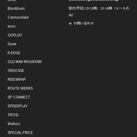
Blackburn
受付(平日) 10-12時、13-16時（メールの
み）
Cannondale
お問い合わせ
evoc
GOFLUO
Guee
K-EDGE
OLD MAN MOUNTAIN
ORUCASE
RIDEWRAP
ROUTE WERKS
SP CONNECT
SPEEDPLAY
TIFOSI
Wahoo
SPECIAL PRICE