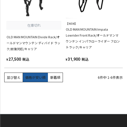
【NEW】
在庫切れ
OLD MAN MOUNTAIN Impala
Lowrider Front Rack/オールドマンマ
OLD MAN MOUNTAIN Divide Rack/オ
ウンテン インパラローライダー フロン
ールドマンマウンテン ディバイド ラッ
トラック/キャリア
ク/前後対応/キャリア
税込
税込
27,500
31,900
¥
¥
並び替え
価格が安い順
新着順
6
件中
1
-
6
件表示