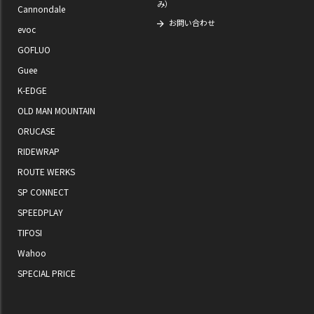
み）
Cannondale
お問い合わせ
evoc
GOFLUO
Guee
K-EDGE
OLD MAN MOUNTAIN
ORUCASE
RIDEWRAP
ROUTE WERKS
SP CONNECT
SPEEDPLAY
TIFOSI
Wahoo
SPECIAL PRICE