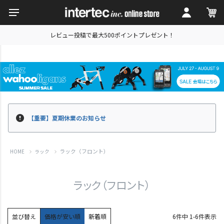
レビュー投稿で最大500ポイントプレゼント！
【重要】夏期休業のお知らせ
ラック（フロント）
HOME
ラック
ラック（フロント）
並び替え
価格が安い順
新着順
6
件中
1
-
6
件表示