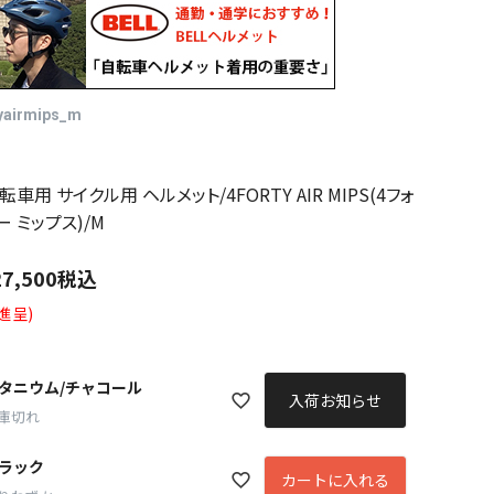
yairmips_m
自転車用 サイクル用 ヘルメット/4FORTY AIR MIPS(4フォ
 ミップス)/M
27,500
税込
進呈)
タニウム/チャコール
入荷お知らせ
庫切れ
ラック
カートに入れる