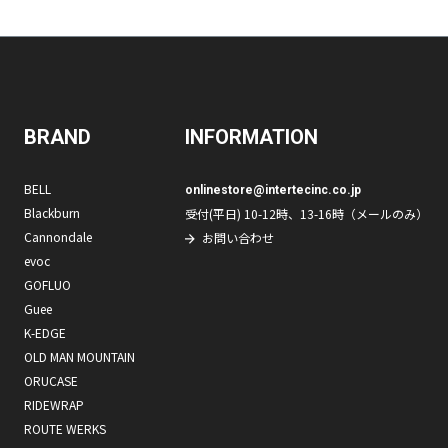
BRAND
INFORMATION
BELL
onlinestore@intertecinc.co.jp
Blackburn
受付(平日) 10-12時、13-16時（メールのみ）
Cannondale
お問い合わせ
evoc
GOFLUO
Guee
K-EDGE
OLD MAN MOUNTAIN
ORUCASE
RIDEWRAP
ROUTE WERKS