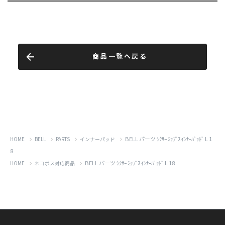
商品一覧へ戻る
BELL パーツ ｼｸｻｰ ﾐｯﾌﾟｽ ｲﾝﾅｰﾊﾟｯﾄﾞ L 1
HOME
BELL
PARTS
インナーパッド
8
BELL パーツ ｼｸｻｰ ﾐｯﾌﾟｽ ｲﾝﾅｰﾊﾟｯﾄﾞ L 18
HOME
ネコポス対応商品