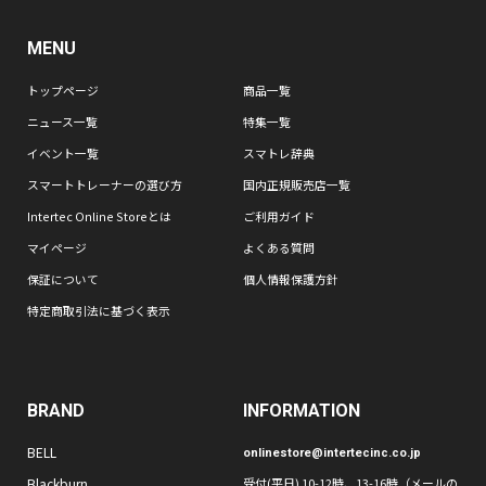
MENU
トップページ
商品一覧
ニュース一覧
特集一覧
イベント一覧
スマトレ辞典
スマートトレーナーの選び方
国内正規販売店一覧
Intertec Online Storeとは
ご利用ガイド
マイページ
よくある質問
保証について
個人情報保護方針
特定商取引法に基づく表示
BRAND
INFORMATION
BELL
onlinestore@intertecinc.co.jp
Blackburn
受付(平日) 10-12時、13-16時（メールの