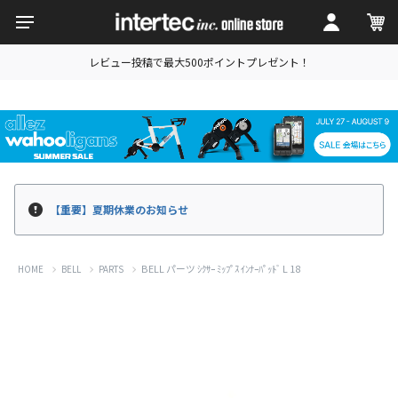
レビュー投稿で最大500ポイントプレゼント！
【重要】夏期休業のお知らせ
BELL パーツ ｼｸｻｰ ﾐｯﾌﾟｽ ｲﾝﾅｰﾊﾟｯﾄﾞ L 18
HOME
BELL
PARTS