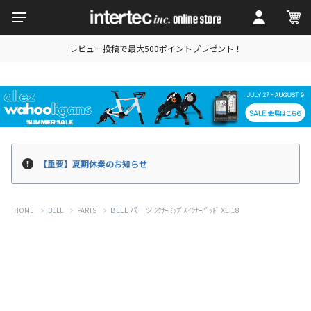
レビュー投稿で最大500ポイントプレゼント！
【重要】夏期休業のお知らせ
BELL パーツ ｼｸｻｰ ﾐｯﾌﾟｽ ｲﾝﾅｰﾊﾟｯﾄﾞ XL 18
HOME
BELL
PARTS