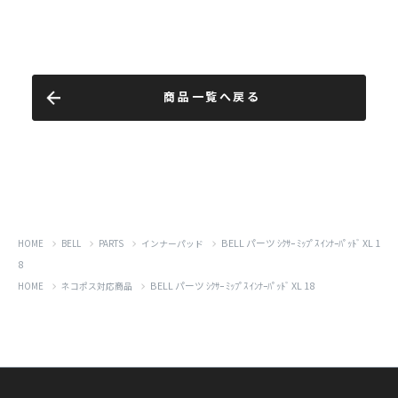
商品一覧へ戻る
BELL パーツ ｼｸｻｰ ﾐｯﾌﾟｽ ｲﾝﾅｰﾊﾟｯﾄﾞ XL 1
HOME
BELL
PARTS
インナーパッド
8
BELL パーツ ｼｸｻｰ ﾐｯﾌﾟｽ ｲﾝﾅｰﾊﾟｯﾄﾞ XL 18
HOME
ネコポス対応商品