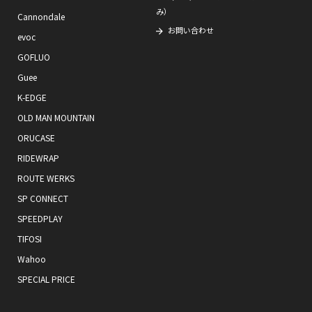
み）
Cannondale
お問い合わせ
evoc
GOFLUO
Guee
K-EDGE
OLD MAN MOUNTAIN
ORUCASE
RIDEWRAP
ROUTE WERKS
SP CONNECT
SPEEDPLAY
TIFOSI
Wahoo
SPECIAL PRICE