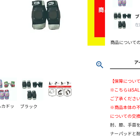
ブ
在
商品について
ア
【保障について
※こちらはSA
ご了承くださ
ルカドッ
ブラック
※商品本体の
についての交
肘、膝、手首を
ナーパッドと