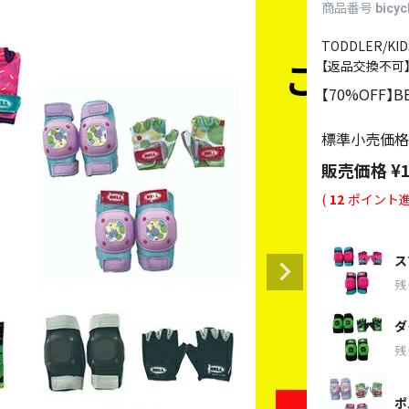
商品番号
bicyc
TODDLER/KID
【返品交換不可
【70%OFF】B
標準小売価格
販売価格
¥
(
12
ポイント進
ス
残
ダ
残
ポ