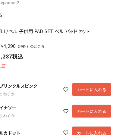
lepadset2
S
】
ELL/ベル 子供用 PAD SET ベル パッドセット
4,290
¥
（税込）のところ
1,287
税込
呈)
プリンクルスピンク
カートに入れる
りわずか
イナソー
カートに入れる
りわずか
ルカドット
カートに入れる