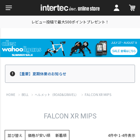
レビュー投稿で最大500ポイントプレゼント！
【重要】夏期休業のお知らせ
FALCON XR MIPS
HOME
BELL
ヘルメット（ROAD&GRAVEL）
FALCON XR MIPS
並び替え
価格が安い順
新着順
4
件中
1
-
4
件表示