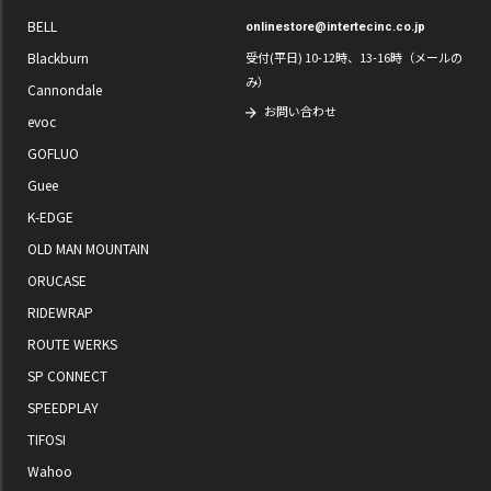
BELL
onlinestore@intertecinc.co.jp
Blackburn
受付(平日) 10-12時、13-16時（メールの
み）
Cannondale
お問い合わせ
evoc
GOFLUO
Guee
K-EDGE
OLD MAN MOUNTAIN
ORUCASE
RIDEWRAP
ROUTE WERKS
SP CONNECT
SPEEDPLAY
TIFOSI
Wahoo