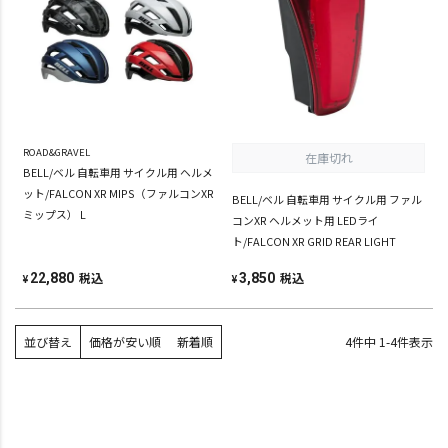
ROAD&GRAVEL
在庫切れ
BELL/ベル 自転車用 サイクル用 ヘルメ
ット/FALCON XR MIPS（ファルコンXR
BELL/ベル 自転車用 サイクル用 ファル
ミップス） L
コンXR ヘルメット用 LEDライ
ト/FALCON XR GRID REAR LIGHT
税込
税込
22,880
3,850
¥
¥
並び替え
価格が安い順
新着順
4
件中
1
-
4
件表示