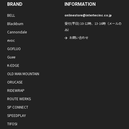
BRAND
INFORMATION
BELL
onlinestore@intertecinc.co.jp
Blackburn
受付(平日) 10-12時、13-16時（メールの
み）
Cannondale
お問い合わせ
evoc
GOFLUO
Guee
K-EDGE
OLD MAN MOUNTAIN
ORUCASE
RIDEWRAP
ROUTE WERKS
SP CONNECT
SPEEDPLAY
TIFOSI