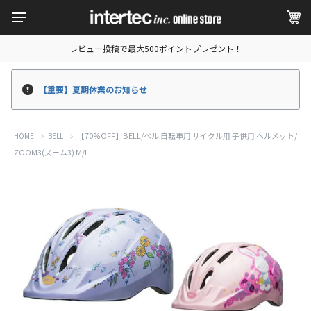
レビュー投稿で最大500ポイントプレゼント！
【重要】夏期休業のお知らせ
【70%OFF】BELL/ベル 自転車用 サイクル用 子供用 ヘルメット/
HOME
BELL
ZOOM3(ズーム3) M/L