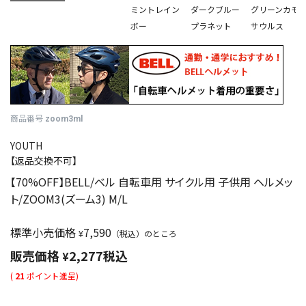
ミントレイン
ダークブルー
グリーンカモ
ボー
プラネット
サウルス
商品番号
zoom3ml
YOUTH
【返品交換不可】
【70%OFF】BELL/ベル 自転車用 サイクル用 子供用 ヘルメッ
ト/ZOOM3(ズーム3) M/L
標準小売価格
7,590
¥
（税込）のところ
販売価格
2,277
税込
¥
(
21
ポイント進呈)