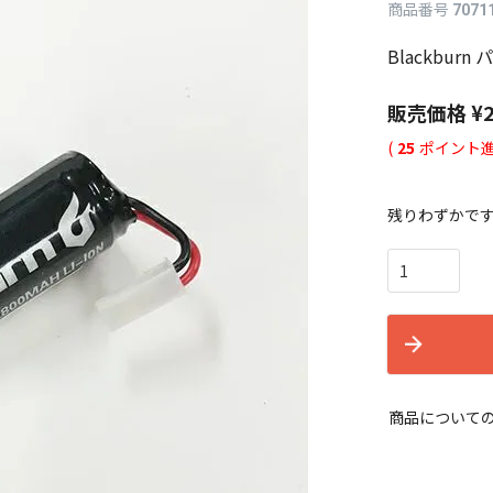
商品番号
7071
Blackburn 
販売価格
¥
(
25
ポイント進
残りわずかで
商品について