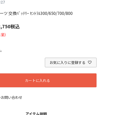
127
パーツ 交換ﾊﾞｯﾃﾘｰ ｾﾝﾄﾗﾙ300/650/700/800
2,750
税込
呈)
す。
お気に入りに登録する
カートに入れる
のお問い合わせ
アイテム説明