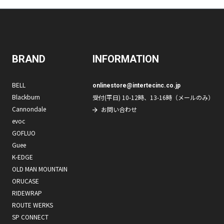
BRAND
INFORMATION
BELL
onlinestore@intertecinc.co.jp
Blackburn
受付(平日) 10-12時、13-16時（メールのみ）
Cannondale
お問い合わせ
evoc
GOFLUO
Guee
K-EDGE
OLD MAN MOUNTAIN
ORUCASE
RIDEWRAP
ROUTE WERKS
SP CONNECT