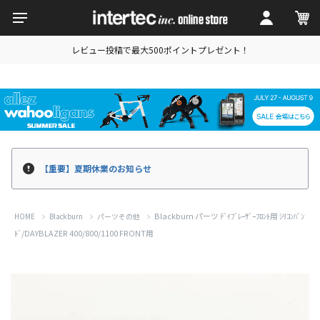
レビュー投稿で最大500ポイントプレゼント！
【重要】夏期休業のお知らせ
Blackburn パーツ ﾃﾞｲﾌﾞﾚｰｻﾞｰﾌﾛﾝﾄ用 ｼﾘｺﾝﾊﾞﾝ
HOME
Blackburn
パーツその他
ﾄﾞ/DAYBLAZER 400/800/1100 FRONT用