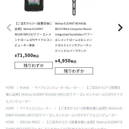
【ご注文から2～3営業日後に
Wahoo ELEMNT ROAM3&
出荷】Wahoo ELEMNT
BOLT3 Bike Computer Mount
ROAM/WFCC6/ワフー エレメ
Integrated Handlebar/ワフー
ントローム GPSサイクルコン
エレメントローム3/エレメン
ピューター単体
トボルト3 インテグレーテッ
ドハンドルバーマウント
71,500
¥
税込
4,950
¥
税込
残りわずか
残りわずか
【ご注文から2～3営業日
HOME
Wahoo
サイクルコンピューター&レーダー
後に出荷】Wahoo ELEMNT ROAM3 /WFCC8/ワフー エレメントローム3 GPSサイク
ルコンピューター
【ご注文から2～3営業日後に出荷】Wahoo EL
HOME
サイクルコンピューター
EMNT ROAM3 /WFCC8/ワフー エレメントローム3 GPSサイクルコンピューター
【ご注文から2～3営業日後に出荷】Wahoo ELEMNT R
HOME
SPECIAL PRICE
OAM3 /WFCC8/ワフー エレメントローム3 GPSサイクルコンピューター