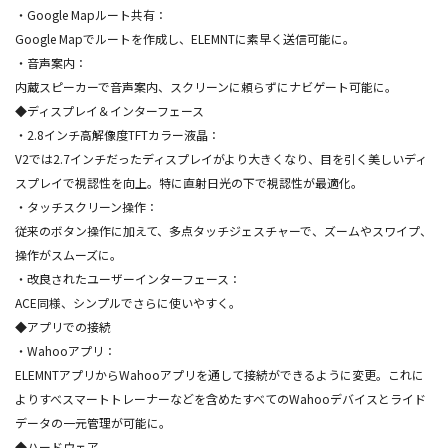
・Google Mapルート共有：
Google Mapでルートを作成し、ELEMNTに素早く送信可能に。
・音声案内：
内蔵スピーカーで音声案内、スクリーンに頼らずにナビゲート可能に。
◆ディスプレイ＆インターフェース
・2.8インチ高解像度TFTカラー液晶：
V2では2.7インチだったディスプレイがより大きくなり、目を引く美しいディ
スプレイで視認性を向上。特に直射日光の下で視認性が最適化。
・タッチスクリーン操作：
従来のボタン操作に加えて、多点タッチジェスチャーで、ズームやスワイプ、
操作がスムーズに。
・改良されたユーザーインターフェース：
ACE同様、シンプルでさらに使いやすく。
◆アプリでの接続
・Wahooアプリ：
ELEMNTアプリからWahooアプリを通して接続ができるように変更。これに
よりすべスマートトレーナーなどを含めたすべてのWahooデバイスとライド
データの一元管理が可能に。
◆ハードウェア