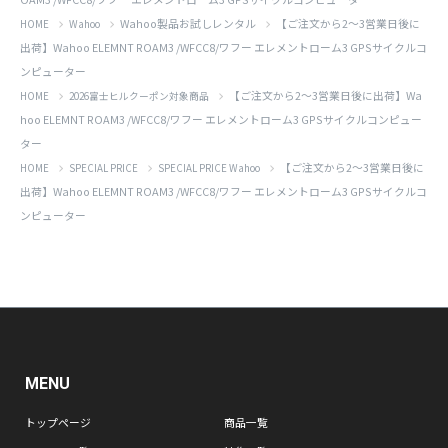
Wahoo製品お試しレンタル
【ご注文から2～3営業日後に
HOME
Wahoo
出荷】Wahoo ELEMNT ROAM3 /WFCC8/ワフー エレメントローム3 GPSサイクルコ
ンピューター
【ご注文から2～3営業日後に出荷】Wa
HOME
2026富士ヒルクーポン対象商品
hoo ELEMNT ROAM3 /WFCC8/ワフー エレメントローム3 GPSサイクルコンピュー
ター
【ご注文から2～3営業日後に
HOME
SPECIAL PRICE
SPECIAL PRICE Wahoo
出荷】Wahoo ELEMNT ROAM3 /WFCC8/ワフー エレメントローム3 GPSサイクルコ
ンピューター
MENU
トップページ
商品一覧