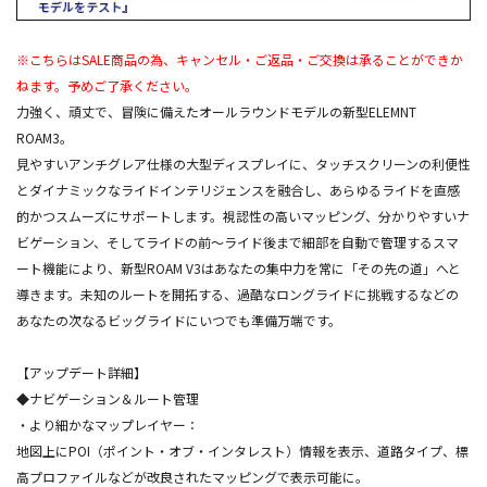
※こちらはSALE商品の為、キャンセル・ご返品・ご交換は承ることができか
ねます。予めご了承ください。
力強く、頑丈で、冒険に備えたオールラウンドモデルの新型ELEMNT
ROAM3。
見やすいアンチグレア仕様の大型ディスプレイに、タッチスクリーンの利便性
とダイナミックなライドインテリジェンスを融合し、あらゆるライドを直感
的かつスムーズにサポートします。視認性の高いマッピング、分かりやすいナ
ビゲーション、そしてライドの前～ライド後まで細部を自動で管理するスマ
ート機能により、新型ROAM V3はあなたの集中力を常に「その先の道」へと
導きます。未知のルートを開拓する、過酷なロングライドに挑戦するなどの
あなたの次なるビッグライドにいつでも準備万端です。
【アップデート詳細】
◆ナビゲーション＆ルート管理
・より細かなマップレイヤー：
地図上にPOI（ポイント・オブ・インタレスト）情報を表示、道路タイプ、標
高プロファイルなどが改良されたマッピングで表示可能に。