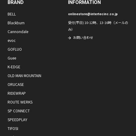
BRAND
INFORMATION
BELL
onlinestore@intertecinc.co.jp
Blackburn
受付(平日) 10-12時、13-16時（メールの
み）
Cannondale
お問い合わせ
evoc
GOFLUO
Guee
K-EDGE
OLD MAN MOUNTAIN
ORUCASE
RIDEWRAP
ROUTE WERKS
SP CONNECT
SPEEDPLAY
TIFOSI