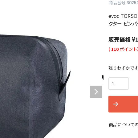
商品番号
3025
evoc TORS
クター ピンパ
販売価格
¥
(
110
ポイント
残りわずかで
商品について