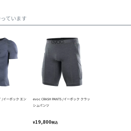
持っています
IRT /イーボック エン
evoc CRASH PANTS /イーボック クラッ
シュパンツ
19,800
¥
税込