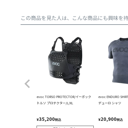
この商品を見た人は、こんな商品にも興味を
evoc TORSO PROTECTOR/イーボック
evoc ENDURO SH
トルソ プロテクター/L/XL
デューロ シャツ
35,200
20,900
¥
¥
税込
税込