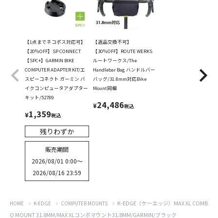
【1点までネコポス対応可】
【返品交換不可】
【20％OFF】SP CONNECT
【30％OFF】ROUTE WERKS
【SPC+】GARMIN BIKE
ルートワークス/The
COMPUTER ADAPTER KIT/エ
Handlebar Bag ハンドルバー
スピーコネクト ガーミン バ
バッグ/31.8mm対応Bike
イクコンピュータアダプター
Mount同梱
キット/52789
24,486
¥
税込
1,359
¥
税込
残りわずか
販売期間
2026/08/01 0:00
〜
2026/08/16 23:59
K-EDGE（ケーエッジ）MAX XL COMB
HOME
K-EDGE
COMPUTER MOUNTS
O MOUNT 31.8MM/MAX XLコンボマウント31.8MM/GARMIN/ブラック