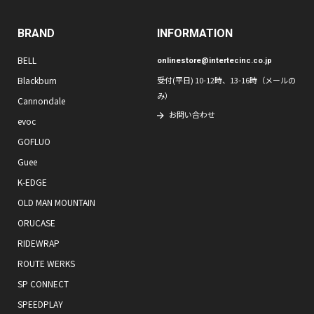
BRAND
INFORMATION
BELL
onlinestore@intertecinc.co.jp
Blackburn
受付(平日) 10-12時、13-16時（メールの
み）
Cannondale
お問い合わせ
evoc
GOFLUO
Guee
K-EDGE
OLD MAN MOUNTAIN
ORUCASE
RIDEWRAP
ROUTE WERKS
SP CONNECT
SPEEDPLAY