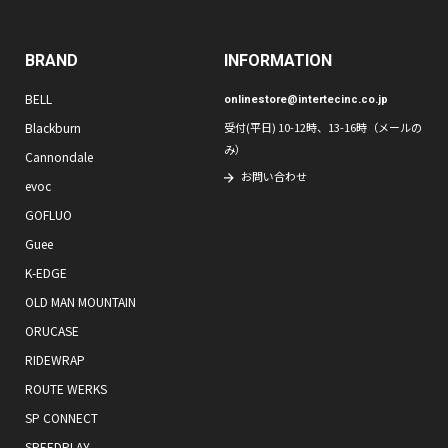
BRAND
INFORMATION
BELL
onlinestore@intertecinc.co.jp
Blackburn
受付(平日) 10-12時、13-16時（メールの
み）
Cannondale
お問い合わせ
evoc
GOFLUO
Guee
K-EDGE
OLD MAN MOUNTAIN
ORUCASE
RIDEWRAP
ROUTE WERKS
SP CONNECT
SPEEDPLAY