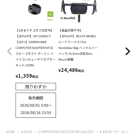
【1点までネコポス対応可】
【返品交換不可】
【20％OFF】SP CONNECT
【30％OFF】ROUTE WERKS
【SPC+】GARMIN BIKE
ルートワークス/The
COMPUTER ADAPTER KIT/エ
Handlebar Bag ハンドルバー
スピーコネクト ガーミン バ
バッグ/31.8mm対応Bike
イクコンピュータアダプター
Mount同梱
キット/52789
24,486
¥
税込
1,359
¥
税込
残りわずか
販売期間
2026/08/01 0:00
〜
2026/08/16 23:59
K-EDGE（ケーエッ
HOME
K-EDGE
COMPUTER MOUNTS FOR SPECIALIZED