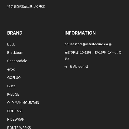
特定商取引法に基づく表示
BRAND
INFORMATION
BELL
onlinestore@intertecinc.co.jp
Blackburn
受付(平日) 10-12時、13-16時（メールの
み）
Cannondale
お問い合わせ
evoc
GOFLUO
Guee
K-EDGE
OLD MAN MOUNTAIN
ORUCASE
RIDEWRAP
ROUTE WERKS