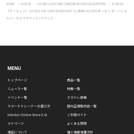
K-EDGE
HOME
K-EDGE
GO BIG LIGHT AND CAMERA MOUNTS & ADAPTERS
（ケーエッジ）GO BIG ON-CENTER MOUNT 31.8MM /GO BIGオンセンターハンド
ルバーカメラマウント/ブラック
MENU
トップページ
商品一覧
ニュース一覧
特集一覧
イベント一覧
スマトレ辞典
スマートトレーナーの選び方
国内正規販売店一覧
Intertec Online Storeとは
ご利用ガイド
マイページ
よくある質問
保証について
個人情報保護方針