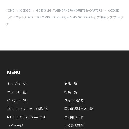
K-EDGE
HOME
K-EDGE
GO BIG LIGHT AND CAMERA MOUNTS & ADAPTERS
（ケーエッジ）GO BIG GO PRO TOP CAP/GO BIG GO PRO トップキャップ/ブラッ
ク
MENU
トップページ
商品一覧
ニュース一覧
特集一覧
イベント一覧
スマトレ辞典
スマートトレーナーの選び方
国内正規販売店一覧
Intertec Online Storeとは
ご利用ガイド
マイページ
よくある質問