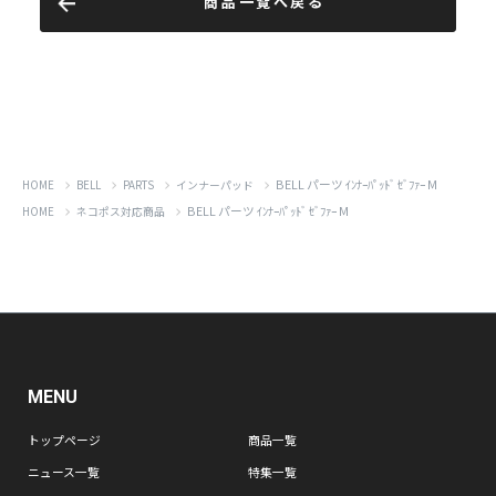
商品一覧へ戻る
BELL パーツ ｲﾝﾅｰﾊﾟｯﾄﾞ ｾﾞﾌｧｰ M
HOME
BELL
PARTS
インナーパッド
BELL パーツ ｲﾝﾅｰﾊﾟｯﾄﾞ ｾﾞﾌｧｰ M
HOME
ネコポス対応商品
MENU
トップページ
商品一覧
ニュース一覧
特集一覧