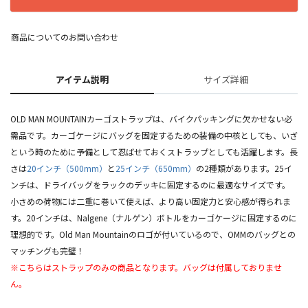
商品についてのお問い合わせ
アイテム説明
サイズ詳細
OLD MAN MOUNTAINカーゴストラップは、バイクパッキングに欠かせない必
需品です。カーゴケージにバッグを固定するための装備の中核としても、いざ
という時のために予備として忍ばせておくストラップとしても活躍します。長
さは
20インチ（500mm）
と
25インチ（650mm）
の2種類があります。25イ
ンチは、ドライバッグをラックのデッキに固定するのに最適なサイズです。
小さめの荷物には二重に巻いて使えば、より高い固定力と安心感が得られま
す。20インチは、Nalgene（ナルゲン）ボトルをカーゴケージに固定するのに
理想的です。Old Man Mountainのロゴが付いているので、OMMのバッグとの
マッチングも完璧！
※こちらはストラップのみの商品となります。バッグは付属しておりませ
ん。