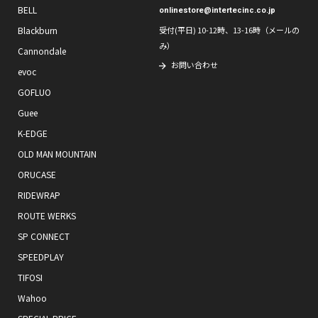
BELL
onlinestore@intertecinc.co.jp
Blackburn
受付(平日) 10-12時、13-16時（メールの
み）
Cannondale
お問い合わせ
evoc
GOFLUO
Guee
K-EDGE
OLD MAN MOUNTAIN
ORUCASE
RIDEWRAP
ROUTE WERKS
SP CONNECT
SPEEDPLAY
TIFOSI
Wahoo