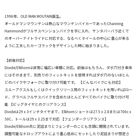
1996年、OLD MAN MOUTAIN誕生。
オールドマンマウンテンは熱心なマウンテンバイカーであったChanning
Hammondがフルサスペンションバイクを手に入れ、サンタバーバラ近くで
のオーバーナイトライドに対応する、なるべくホイールの中心に重心が来る
ように工夫したカーゴラックをデザインした時に始まりました。
【前後対応】
Divide/Elkhornは非常に幅広い車種に対応。前後はもちろん、ダボ穴付き車体
にはそのままで、別売りのフィットキットを使用すればダボ穴のないほとん
どのバイクやフォークに取り付け可能です。 【どんなバイクにも対応】
スルーアクスルもしくはクイックリリース用のフィットキットを用いればロー
ド、グラベルフルサスバイクを含めたほとんどすべてのバイクに取り付け可
能 【ビッグタイヤとのクリアランス】
Divideは29 x 3インチタイヤまで、Elkhornショートは27.5 x 2.8または700c x
50C、トールは29 x 3.25まで対応 【フェンダークリアランス】
Divide/Elkhorn共に泥詰まりとフェンダーのことも念頭に開発されています。
調整可能なドロップアウトにより重心低めにセットしたり泥詰まりが想定さ