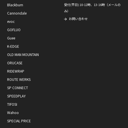
Blackburn
受付(平日) 10-12時、13-16時（メールの
み）
Cannondale
お問い合わせ
evoc
GOFLUO
Guee
K-EDGE
OLD MAN MOUNTAIN
ORUCASE
RIDEWRAP
ROUTE WERKS
SP CONNECT
SPEEDPLAY
TIFOSI
Wahoo
SPECIAL PRICE