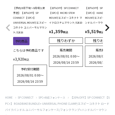
【予約/8月下旬～9月頃入荷
【20％OFF】SP CONNECT
【20％OFF】SP CONNECT
予定】【20％OFF】SP
【SPC+】MICRO STEM
【SPC+】 HANDLEBAR
CONNECT 【SPC+】
MOUNT/エスピーコネクト マ
MOUNT/エスピーコネクト
UNIVERSAL MOUNT/エスピー
イクロステムマウント/52820
ンドルバーマウント/5312
コネクト ユニバーサルマウン
1,359
5,519
¥
¥
税込
税込
ト/52826
残りわずか
残りわずか
予約商品
販売期間
販売期間
こちらは予約商品です
2026/08/01 0:00
〜
2026/08/01 0:00
3,920
¥
税込
2026/08/16 23:59
2026/08/16 23:59
予約受付期間
2026/08/01 0:00
〜
2026/08/16 23:59
【20％OFF】SP CONNECT 【S
HOME
SP CONNECT
SPC+対応フォンケース
PC+】 ROADBIKE BUNDLE+ UNIVERSAL PHONE CLAMP/エスピーコネクト ロード
バイクバンドル ユニバーサルフォンケース/フォンクランプ+ハンドルバーマウン