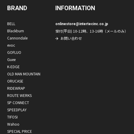
BRAND
INFORMATION
BELL
onlinestore@intertecinc.co.jp
Blackburn
受付(平日) 10-12時、13-16時（メールのみ）
Cannondale
お問い合わせ
evoc
GOFLUO
Guee
K-EDGE
OLD MAN MOUNTAIN
ORUCASE
RIDEWRAP
ROUTE WERKS
SP CONNECT
SPEEDPLAY
TIFOSI
Wahoo
SPECIAL PRICE