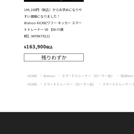
199,100円（税込）からお求めになりや
すい価格になりました！
Wahoo KICKR/ワフー キッカー スマー
トトレーナー V6 【Wi-Fi接
続】/WFBKTR122
163,900
¥
税込
残りわずか
Waho
HOME
Wahoo
スマートトレーナー（ローラー台）
HOME
スマートトレーナー（ローラー台）
スマートトレーナー