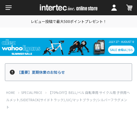
レビュー投稿で最大500ポイントプレゼント！
【重要】夏期休業のお知らせ
【70%OFF】BELL/ベル 自転車用 サイクル用 子供用ヘ
HOME
SPECIAL PRICE
ルメット/SIDETRACK(サイドトラック) /UC/マットブラック/シルバーフラグメン
ト