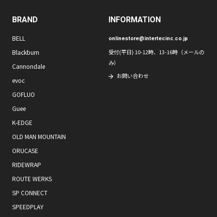
BRAND
INFORMATION
BELL
onlinestore@intertecinc.co.jp
Blackburn
受付(平日) 10-12時、13-16時（メールの
み）
Cannondale
お問い合わせ
evoc
GOFLUO
Guee
K-EDGE
OLD MAN MOUNTAIN
ORUCASE
RIDEWRAP
ROUTE WERKS
SP CONNECT
SPEEDPLAY