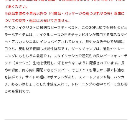
了承ください。
※商品本体の不具合以外の（付属品・パッケージの箱つぶれやの等）理由に
ついての交換・返品はお受けできません。
全てのサイクリストに最適なセーフティベスト。このGOFLUOでも最もポピュ
ラーなアイテムは、サイクルレースの世界チャンピオンが着用する有名なマイ
ヨ・アルカンシエルにインスパイアされています。鮮やかな色合いで昼間に
目立ち、反射材で夜間も視認性抜群です。ダークチャンプは、通勤やトレー
ニングにももちろん最適です。スタイリッシュで通気性の良いパーフォレーテ
ッド（メッシュ）生地を使用し、汗をかかないように配慮されています。長
めの背面、両方向に開閉できるジッパー、そしてとても柔らかい襟で快適さ
も抜群です。サイドの裾にはポケットがあり、スマートフォンや鍵、ハンカ
チ、あるいはちょっとした小銭を入れて、トレーニングの途中でバーに立ち寄
るのも便利です。