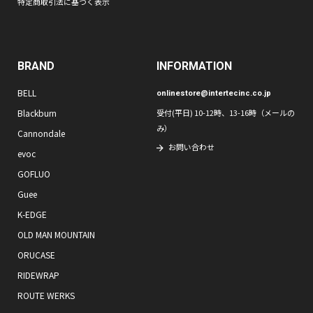
特定商取引法に基づく表示
BRAND
INFORMATION
BELL
onlinestore@intertecinc.co.jp
Blackburn
受付(平日) 10-12時、13-16時（メールの
み）
Cannondale
お問い合わせ
evoc
GOFLUO
Guee
K-EDGE
OLD MAN MOUNTAIN
ORUCASE
RIDEWRAP
ROUTE WERKS