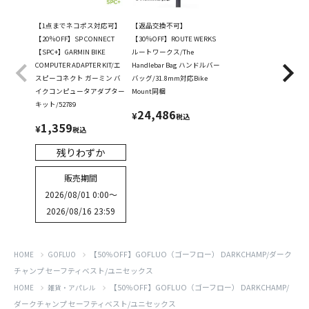
【1点までネコポス対応可】
【返品交換不可】
【20％OFF】SP CONNECT
【30％OFF】ROUTE WERKS
【SPC+】GARMIN BIKE
ルートワークス/The
COMPUTER ADAPTER KIT/エ
Handlebar Bag ハンドルバー
スピーコネクト ガーミン バ
バッグ/31.8mm対応Bike
イクコンピュータアダプター
Mount同梱
キット/52789
24,486
¥
税込
1,359
¥
税込
残りわずか
販売期間
2026/08/01 0:00
〜
2026/08/16 23:59
【50％OFF】GOFLUO（ゴーフロー） DARKCHAMP/ダーク
HOME
GOFLUO
チャンプ セーフティベスト/ユニセックス
【50％OFF】GOFLUO（ゴーフロー） DARKCHAMP/
HOME
雑貨・アパレル
ダークチャンプ セーフティベスト/ユニセックス