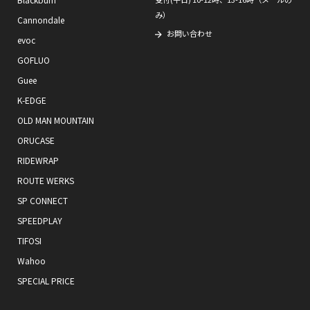
み）
Cannondale
お問い合わせ
evoc
GOFLUO
Guee
K-EDGE
OLD MAN MOUNTAIN
ORUCASE
RIDEWRAP
ROUTE WERKS
SP CONNECT
SPEEDPLAY
TIFOSI
Wahoo
SPECIAL PRICE