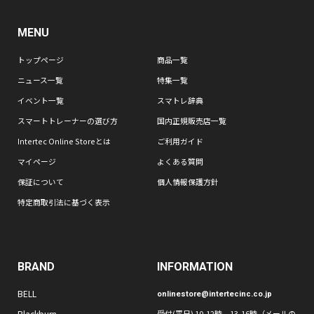
MENU
トップページ
商品一覧
ニュース一覧
特集一覧
イベント一覧
スマトレ辞典
スマートトレーナーの選び方
国内正規販売店一覧
Intertec Online Storeとは
ご利用ガイド
マイページ
よくある質問
保証について
個人情報保護方針
特定商取引法に基づく表示
BRAND
INFORMATION
BELL
onlinestore@intertecinc.co.jp
Blackburn
受付(平日) 10-12時、13-16時（メールの