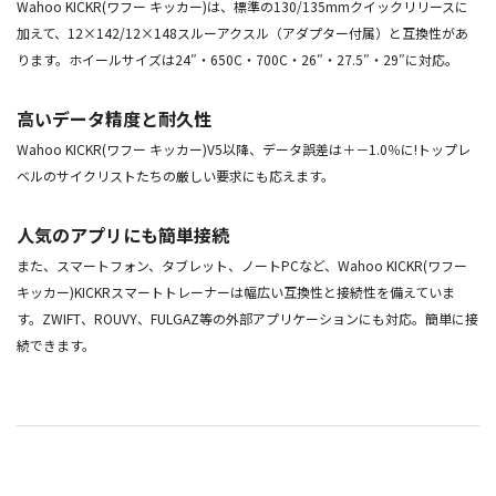
Wahoo KICKR(ワフー キッカー)は、標準の130/135mmクイックリリースに
加えて、12×142/12×148スルーアクスル（アダプター付属）と互換性があ
ります。ホイールサイズは24″・650C・700C・26″・27.5″・29″に対応。
高いデータ精度と耐久性
Wahoo KICKR(ワフー キッカー)V5以降、データ誤差は＋－1.0％に!トップレ
ベルのサイクリストたちの厳しい要求にも応えます。
人気のアプリにも簡単接続
また、スマートフォン、タブレット、ノートPCなど、Wahoo KICKR(ワフー
キッカー)KICKRスマートトレーナーは幅広い互換性と接続性を備えていま
す。ZWIFT、ROUVY、FULGAZ等の外部アプリケーションにも対応。簡単に接
続できます。