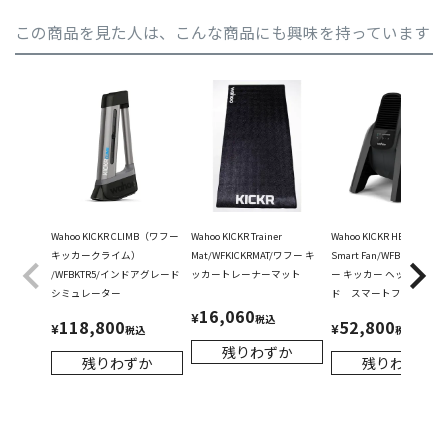
この商品を見た人は、こんな商品にも興味を持っています
Wahoo KICKR CLIMB（ワフー
Wahoo KICKR Trainer
Wahoo KICKR HEADWIND
キッカークライム）
Mat/WFKICKRMAT/ワフー キ
Smart Fan/WFBKTR7US/
/WFBKTR5/インドアグレード
ッカートレーナーマット
ー キッカー ヘッドウイン
シミュレーター
ド スマートファン
16,060
¥
税込
118,800
52,800
¥
¥
税込
税込
残りわずか
残りわずか
残りわずか