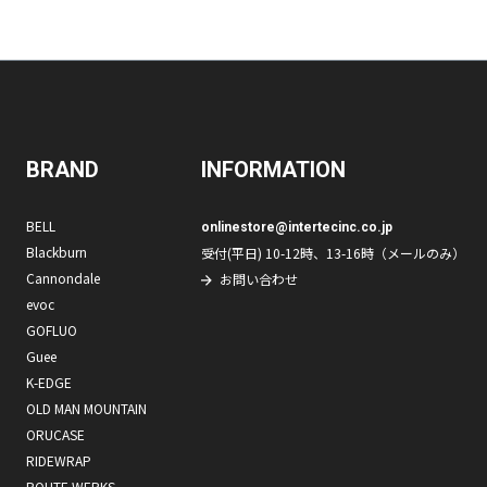
BRAND
INFORMATION
BELL
onlinestore@intertecinc.co.jp
Blackburn
受付(平日) 10-12時、13-16時（メールのみ）
Cannondale
お問い合わせ
evoc
GOFLUO
Guee
K-EDGE
OLD MAN MOUNTAIN
ORUCASE
RIDEWRAP
ROUTE WERKS