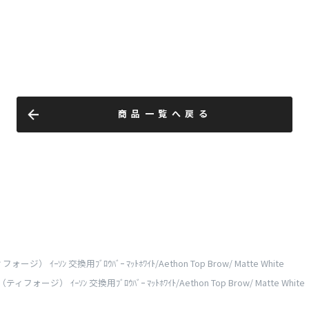
商品一覧へ戻る
フォージ） ｲｰｿﾝ 交換用ﾌﾞﾛｳﾊﾞｰ ﾏｯﾄﾎﾜｲﾄ/Aethon Top Brow/ Matte White
i（ティフォージ） ｲｰｿﾝ 交換用ﾌﾞﾛｳﾊﾞｰ ﾏｯﾄﾎﾜｲﾄ/Aethon Top Brow/ Matte White