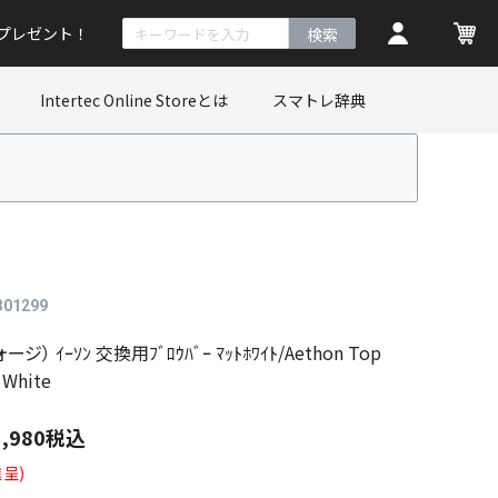
トプレゼント！
検索
Intertec Online Storeとは
スマトレ辞典
301299
ォージ） ｲｰｿﾝ 交換用ﾌﾞﾛｳﾊﾞｰ ﾏｯﾄﾎﾜｲﾄ/Aethon Top
 White
1,980
税込
呈)