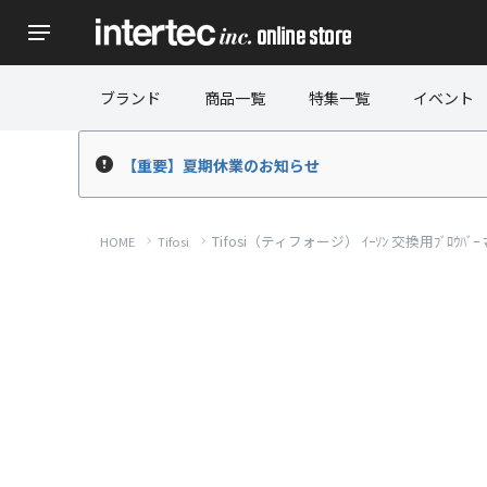
ブランド
商品一覧
特集一覧
イベント
【重要】夏期休業のお知らせ
Tifosi（ティフォージ） ｲｰｿﾝ 交換用ﾌﾞﾛｳﾊﾞｰ ﾏｯﾄﾎ
HOME
Tifosi