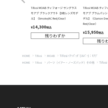
Tifosi MOAB ティフォージ サングラス
Tifosi MOAB テ
モアブ ブラックアウト【3枚レンズモデ
モアブ プラムパッシ
ル】（Smoke/AC Red/Clear）
デル】（Clarion Deep
Red/Clear）
14,300
¥
税込
15,950
¥
税込
残りわずか
残り
Tifosi ｲｱｰﾊﾟｯﾄﾞ(ｼﾙﾊﾞｰ)：ﾓｱﾌﾞ
HOME
Tifosi
MOAB
Tifosi
HOME
Tifosi
パーツ（イアー・ノーズパッド）その他