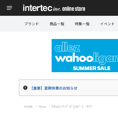
ブランド
商品一覧
特集一覧
イベント
【重要】夏期休業のお知らせ
Tifosi ｲｱｰﾊﾟｯﾄﾞ(ｼﾙﾊﾞｰ)：ﾓｱﾌﾞ
HOME
Tifosi