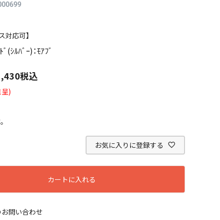
000699
ス対応可】
ｯﾄﾞ(ｼﾙﾊﾞｰ)：ﾓｱﾌﾞ
1,430
税込
呈)
す。
お気に入りに登録する
カートに入れる
のお問い合わせ