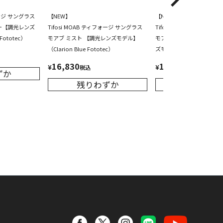
ォージ サングラス
【NEW】
【NEW】
ー【調光レンズ
Tifosi MOAB ティフォージ サングラス
Tifosi MOAB ティフォー
Fototec）
モアブ ミスト 【調光レンズモデル】
モアブ フォレストベイパー
（Clarion Blue Fototec）
ズモデル】（Clarion Gold 
16,830
16,830
¥
¥
税込
税込
ずか
残りわずか
残りわず