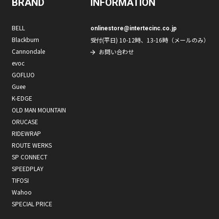
BRAND
INFORMATION
BELL
onlinestore@intertecinc.co.jp
Blackburn
受付(平日) 10-12時、13-16時（メールのみ）
Cannondale
お問い合わせ
evoc
GOFLUO
Guee
K-EDGE
OLD MAN MOUNTAIN
ORUCASE
RIDEWRAP
ROUTE WERKS
SP CONNECT
SPEEDPLAY
TIFOSI
Wahoo
SPECIAL PRICE