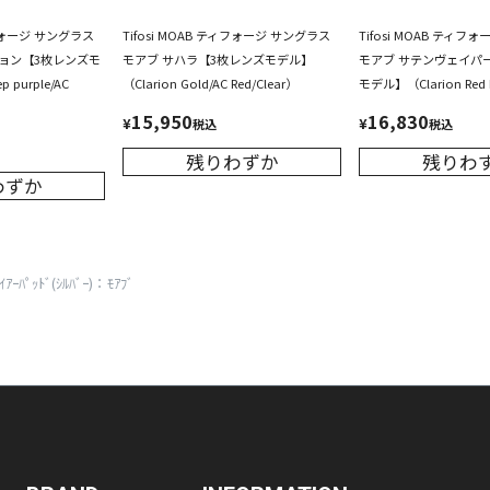
ィフォージ サングラス
Tifosi MOAB ティフォージ サングラス
Tifosi MOAB ティフ
ョン【3枚レンズモ
モアブ サハラ【3枚レンズモデル】
モアブ サテンヴェイパ
 purple/AC
（Clarion Gold/AC Red/Clear）
モデル】（Clarion Red 
15,950
16,830
¥
¥
税込
税込
残りわずか
残りわ
わずか
 ｲｱｰﾊﾟｯﾄﾞ(ｼﾙﾊﾞｰ)：ﾓｱﾌﾞ