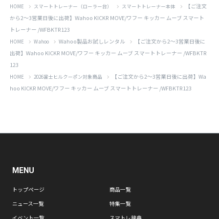
【ご注文
HOME
スマートトレーナー（ローラー台）
スマートトレーナー本体
から2～3営業日後に出荷】Wahoo KICKR MOVE/ワフー キッカー ムーブ スマート
トレーナー /WFBKTR123
Wahoo製品お試しレンタル
【ご注文から2～3営業日後に
HOME
Wahoo
出荷】Wahoo KICKR MOVE/ワフー キッカー ムーブ スマートトレーナー /WFBKTR
123
【ご注文から2～3営業日後に出荷】Wa
HOME
2026富士ヒルクーポン対象商品
hoo KICKR MOVE/ワフー キッカー ムーブ スマートトレーナー /WFBKTR123
MENU
トップページ
商品一覧
ニュース一覧
特集一覧
イベント一覧
スマトレ辞典