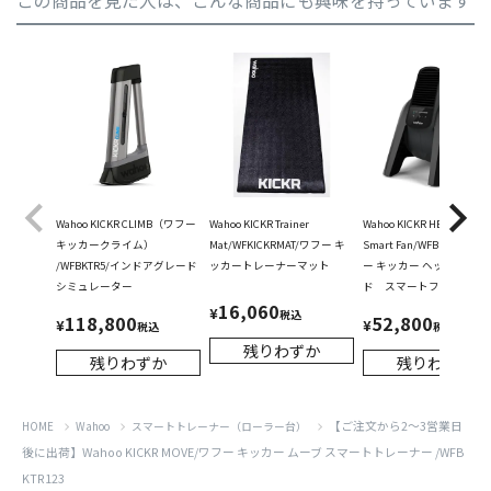
この商品を見た人は、こんな商品にも興味を持っています
Wahoo KICKR CLIMB（ワフー
Wahoo KICKR Trainer
Wahoo KICKR HEADWIND
キッカークライム）
Mat/WFKICKRMAT/ワフー キ
Smart Fan/WFBKTR7US/
/WFBKTR5/インドアグレード
ッカートレーナーマット
ー キッカー ヘッドウイン
シミュレーター
ド スマートファン
16,060
¥
税込
118,800
52,800
¥
¥
税込
税込
残りわずか
残りわずか
残りわずか
【ご注文から2～3営業日
HOME
Wahoo
スマートトレーナー（ローラー台）
後に出荷】Wahoo KICKR MOVE/ワフー キッカー ムーブ スマートトレーナー /WFB
KTR123