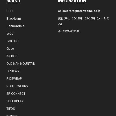
BRAND
INFORMATION
BELL
onlinestore@intertecinc.co.jp
Blackburn
受付(平日) 10-12時、13-16時（メールの
み）
Cannondale
お問い合わせ
evoc
GOFLUO
Guee
K-EDGE
OLD MAN MOUNTAIN
ORUCASE
RIDEWRAP
ROUTE WERKS
SP CONNECT
SPEEDPLAY
TIFOSI
Wahoo