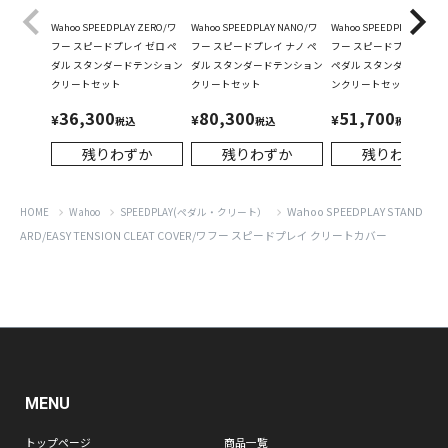
Wahoo SPEEDPLAY ZERO/ワ
Wahoo SPEEDPLAY NANO/ワ
Wahoo SPEEDPLAY AERO
フー スピードプレイ ゼロ ペ
フー スピードプレイ ナノ ペ
フー スピードプレイ エア
ダル スタンダードテンション
ダル スタンダードテンション
ペダル スタンダードテン
クリートセット
クリートセット
ンクリートセット
36,300
80,300
51,700
¥
¥
¥
税込
税込
税込
残りわずか
残りわずか
残りわずか
Wahoo SPEEDPLAY STAND
HOME
Wahoo
SPEEDPLAY(ペダル・クリート）
ARD/EASY TENSION CLEAT COVER/ワフー スピードプレイ クリートカバー
MENU
トップページ
商品一覧