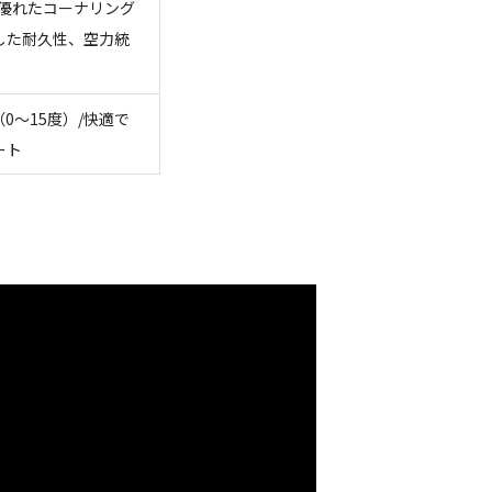
/優れたコーナリング
した耐久性、空力統
0～15度）/快適で
ート