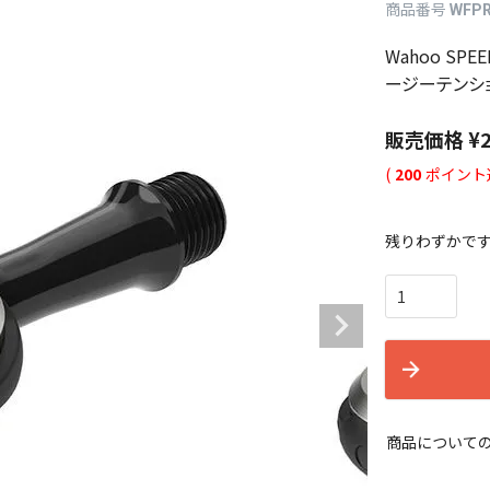
商品番号
WFPR
Wahoo SP
ージーテンシ
販売価格
¥
(
200
ポイント
残りわずかで
商品について