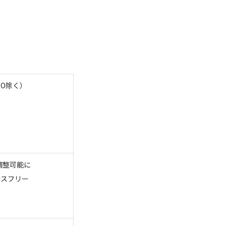
O除く）
調整可能に
ンスフリー