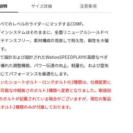
説明
サイズ詳細
注意事項
べてのレベルのライダーにマッチするCOMP。
プインシステムはそのままに、全面リニューアルシールドベ
ンテナンスフリー、素材構成の見直しで耐久性、剛性を大幅
ます。
て設計および設計されたWahooSPEEDPLAYの高度なペダ
、優れた調整機能、パワー伝達の向上、軽量化、および空気
通じてパフォーマンスを最適化します。
ていたショートボルト・ロングボルトの2種類は、仕様変更に
応可能な中間長さのボルト1種類へ変更となりました。取扱説
類のボルトが記載されている場合がございますが、現在の製品
のボルト1種類のみが付属しております。