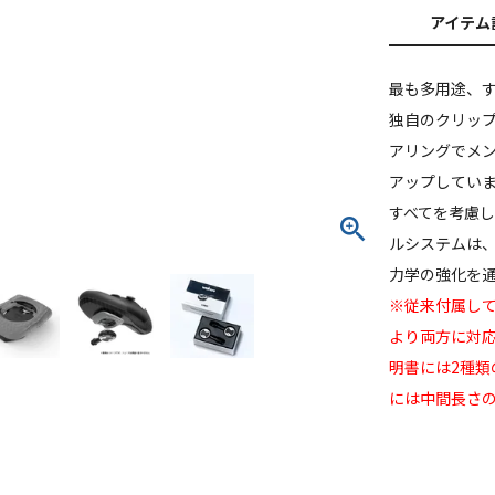
アイテム
最も多用途、す
独自のクリッ
アリングでメ
アップしてい
すべてを考慮し
ルシステムは
力学の強化を
※従来付属し
より両方に対
明書には2種
には中間長さ