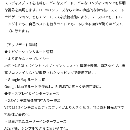
ストディスプレイを搭載し、どんなスピード、どんなコンディションでも鮮明
な視界を実現します。ELEMNTシリーズならではの直感的な操作性、スマート
ナビゲーション、そしてシームレスな接続機能により、レース中でも、トレー
ニング中でも、自己ベストを狙うライドでも、あらゆる操作が驚くほどスム
ーズに行えます。
【アップデート詳細】
◆ナビゲーション＆ルート管理
・より細かなマップレイヤー
地図上にPOI（ポイント・オブ・インタレスト）情報を表示、道路タイプ、標
高プロファイルなどが改良されたマッピングで表示可能に。
・Google Mapルート共有
Google Mapでルートを作成し、ELEMNTに素早く送信可能に。
◆ディスプレイ＆インターフェース
・2.3インチ高解像度TFTカラー液晶
V2では2.2インチだったディスプレイがより大きくなり、特に直射日光の下で
視認性が最適化。
・改良されたユーザーインターフェース
ACE同様、シンプルでさらに使いやすく。