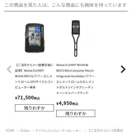
この商品を見た人は、こんな商品にも興味を持っています
【ご注文から2～3営業日後に
Wahoo ELEMNT ROAM3&
出荷】Wahoo ELEMNT
BOLT3 Bike Computer Mount
ROAM/WFCC6/ワフー エレメ
Integrated Handlebar/ワフー
ントローム GPSサイクルコン
エレメントローム3/エレメン
ピューター単体
トボルト3 インテグレーテッ
ドハンドルバーマウント
71,500
¥
税込
4,950
¥
税込
残りわずか
残りわずか
【ご注文から2～3営業日
HOME
Wahoo
サイクルコンピューター&レーダー