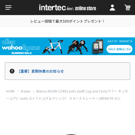
レビュー投稿で最大500ポイントプレゼント！
【重要】夏期休業のお知らせ
Wahoo KICKR CORE2 with Zwift Cog and Click/ワフー キッカ
HOME
Wahoo
ーコア2（with ズイフトコグ＆クリック） スマートトレーナー/WFBKTR-3CC