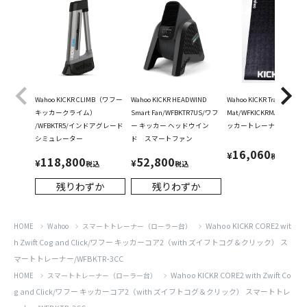
Wahoo KICKR CLIMB（ワフー
Wahoo KICKR HEADWIND
Wahoo KICKR Trainer
キッカークライム）
Smart Fan/WFBKTR7US/ワフ
Mat/WFKICKRMAT/ワフー
/WFBKTR5/インドアグレード
ー キッカー ヘッドウイン
ッカートレーナーマット
シミュレーター
ド スマートファン
16,060
¥
税込
118,800
52,800
¥
¥
税込
税込
残りわずか
残りわずか
Wahoo KICKR CORE2 wit
HOME
Wahoo
スマートトレーナー（ローラー台）
h Zwift Cog and Click/ワフー キッカーコア2（with ズイフトコグ＆クリック） ス
マートトレーナー/WFBKTR-3CC
Wahoo KICKR CORE2 with Zwift Co
HOME
スマートトレーナー（ローラー台）
g and Click/ワフー キッカーコア2（with ズイフトコグ＆クリック） スマートトレ