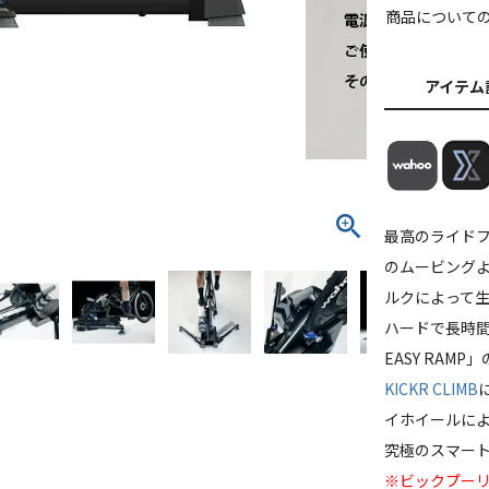
商品について
アイテム
最高のライド
のムービング
ルクによって
ハードで長時間
EASY RAM
KICKR CLIMB
イホイールによ
究極のスマー
※ビックプー