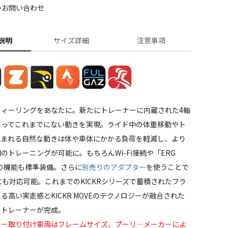
のお問い合わせ
説明
サイズ詳細
注意事項
フィーリングをあなたに。新たにトレーナーに内蔵された4軸
よってこれまでにない動きを実現。ライド中の体重移動やト
生まれる自然な動きは体や車体にかかる負荷を軽減し、より
のトレーニングが可能に。もちろんWi-Fi接続や「ERG
P」の機能も標準装備。さらに
別売りのアダプター
を使うことで
にも対応可能。これまでのKICKRシリーズで蓄積されたフラ
る高い実走感とKICKR MOVEのテクノロジーが融合された
トトレーナーが完成。
リー取り付け車両はフレームサイズ、プーリ―メーカーによ